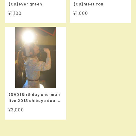
【CD】ever green
【CD】Meet You
¥1,100
¥1,000
【DVD】Birthday one-man
live 2018 shibuya duo m
usic exchange
¥3,000