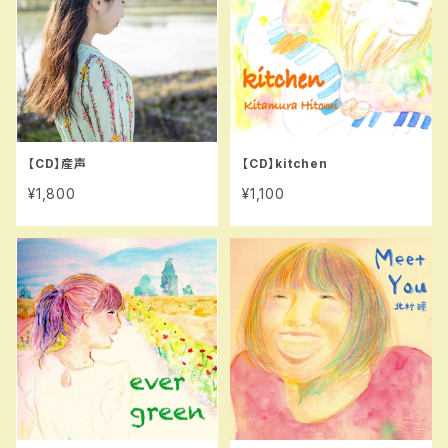
【CD】産声
【CD】kitchen
¥1,800
¥1,100